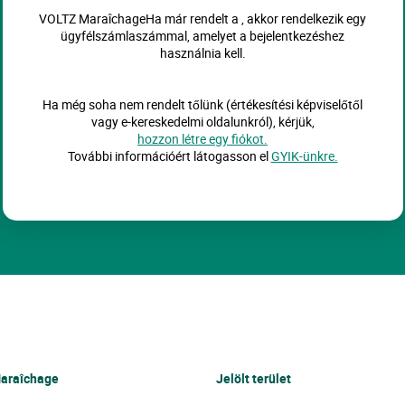
VOLTZ MaraîchageHa már rendelt a , akkor rendelkezik egy
ügyfélszámlaszámmal, amelyet a bejelentkezéshez
használnia kell.
Ha még soha nem rendelt tőlünk (értékesítési képviselőtől
vagy e-kereskedelmi oldalunkról), kérjük,
hozzon létre egy fiókot.
További információért látogasson el
GYIK-ünkre.
araîchage
Jelölt terület