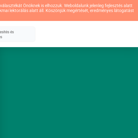
álasztékát Önöknek is elhozzuk. Weboldalunk jelenleg fejlesztés alatt
zakmai lektorálás alatt áll. Köszönjük megértését, eredményes látogatást
esítés és
és