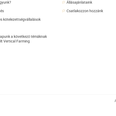
agyunk?
Állásajánlataink
tés
Csatlakozzon hozzánk
s kötelezettségvállalások
lapunk a következő témáknak
lt Vertical Farming
Á