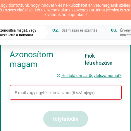
úgy döntöttünk, hogy innovatív és nélkülözhetetlen vetőmagjaink széles v
ákért szíves elnézését kérjük, weboldalunk szöveges tartalma jelenleg is s
kívánunk honlapunkon!
02.
03.
zonosítsa magát, vagy
Számlázás és szállítás
Érvény
ozza létre a fiókomat
kifizet
Azonosítom
Fiók
magam
létrehozása
Hol találom az ügyfélszámomat?
folytatódik