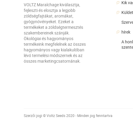
Kik v
VOLTZ Maraîchage kiválasztja,
fejleszti és elosztja a legjobb
Külde
zöldségfajtákat, aromákat,
gyógynövényeket. Ezeket a
Szerve
termékeket a zöldségtermesztés
hírek
szakembereinek szánják.
Ökológiai és hagyományos
A hon
termékeink megfelelnek az összes
szente
hagyományos vagy kialakulóban
lévő termelési módszernek és az
összes marketingcsatornának.
Szerzői jogi © Voltz Seeds 2020 - Minden jog fenntartva