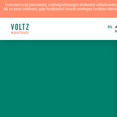
Franciaország piacvezető, zöldségvetőmagot értékesítő vállalataként 
áll, az azon található, gépi fordításból fakadó esetleges fordítási hib
01.
A
h